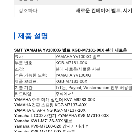
강조하다:
새로운 컨베이어 벨트
, 
시기
제품 설명
SMT YAMAHA YV100XG 벨트 KGB-M7181-00X 본래 새로운
묘사:
YAMAHA YV100XG 벨트
부품 번호:
KGB-M7181-00X
조건:
본래 새로운/새로운 사본
적용 가능한 모형:
YAMAHA YV100XG
제품 꼬리표:
KGB-M7181-00X
지불 기간:
T/T는, Paypal, Westernunion 전부 허
리드타임:
주식에서!
YAMAHA 주요 마개 실린더 KV7-M9283-00X
YAMAHA 겹판 스프링 KG7-M7137-A0X
YAMAHA 잎 APRING KG7-M7137-10X
Yamaha L CCD 사진기 YYAMAHA KV8-M7310-00X
Yamaha KW1-M7136-30X 벨브
Yamaha KV8-M7160-020 감지기 머리 Y
Yamaha KV8-M7104-00X 피스톤