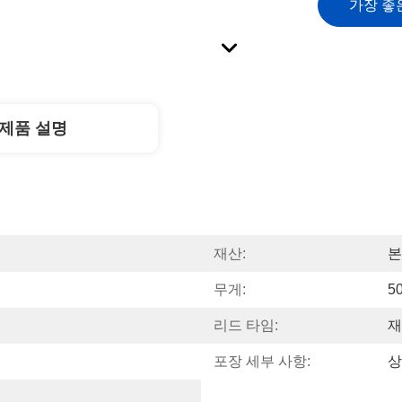
가장 좋
제품 설명
재산:
본
무게:
5
리드 타임:
재
포장 세부 사항:
상