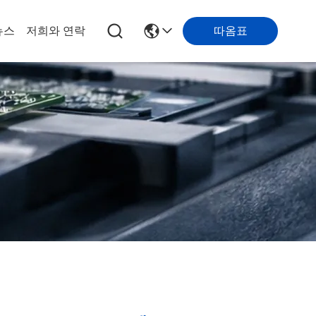
따옴표
뉴스
저희와 연락