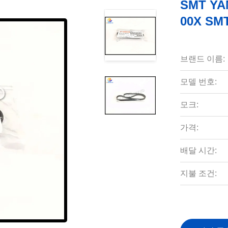
SMT YA
00X S
브랜드 이름:
모델 번호:
모크:
가격:
배달 시간:
지불 조건: