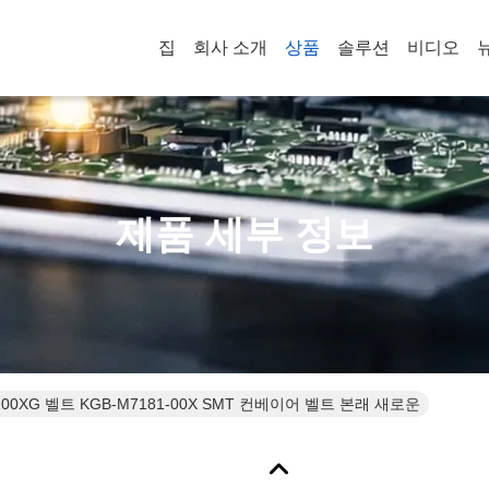
집
회사 소개
상품
솔루션
비디오
제품 세부 정보
V100XG 벨트 KGB-M7181-00X SMT 컨베이어 벨트 본래 새로운