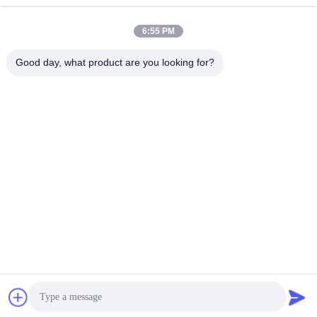
6:55 PM
빠른 연락
Good day, what product are you looking for?
전화
86--13861307079
이메일
tomas@smtmachine-parts.com
주소
D-526, 하이 과학 공원, 93# 웨이헤 로드, 수저우 산업 공원
수저우, Jiangsu, 215127, 중국
개인 정보 정책
|
사이트맵
중국 좋은 품질 SMT 기계 부속 공급업체. 저작권 © 2017-2026
SMT PARTS SUPPLY LTD 모두 모든 권리 보호