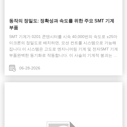
동작의 정밀도: 정확성과 속도를 위한 주요 SMT 기계
부품
SMT 기계가 0201 콘덴시터를 시속 40,000번의 속도로 ±25마
이크론의 정밀도로 배치하면, 모션 컨트롤 시스템으로 가능해
집니다.이 시스템은 고도로 엔지니어링 기계 및 전자SMT 기계
부품완벽한 동기화로 작동합니다. 이 사슬의 기계적 붕괴는 위
치 이동, 정확성 손실, 그리고 결국 제품 고장으로 직접 번역됩
니다. 운동 시스템의 척추는선형 가이드그리고공구 나사X-Y
06-28-2026
랜트리, 배치 머리의 질량을 운반, 정밀 마운드 선형 가이드에
슬라이드.이 레일과 베어링 블록은 단자리 미크론으로 측정되
는 허용량으로 만들어졌습니다.그들은 금속과 금속...