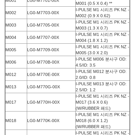
M001
LG0-M7701-00X
M001 (0.5 X 0.4) **
I-PULSE M1 시리즈 PK NZ -
M002
LG0-M7703-00X
M002 (0.9 X 0.62)
I-PULSE M1 시리즈 PK NZ -
M003
LG0-M7705-00X
M003 (1.3 X 0.7)
I-PULSE M1 시리즈 PK NZ -
M004
LG0-M7707-00X
M004 (1.8 X 1.2)
I-PULSE M1 시리즈 PK NZ -
M005
LG0-M7709-00X
M005 (3.0 X 2.0)
I-PULSE M006 분사구 OD:
M006
LG0-M770B-00X
4.5/ID: 3.5
I-PULSE M012 분사구 OD:
M012
LG0-M770E-00X
2.0/ID: 0.8
I-PULSE M013 분사구 OD:
M013
LG0-M770G-00X
2.5/ID: 1.2
I-PULSE M1 시리즈 PK NZ -
M017
LG0-M770H-00X
M017 (3.6 X 0.6)
(W/RUBBER 패드)
I-PULSE M1 시리즈 PK NZ -
M018
LG0-M770K-00X
M018 (6.0 X 1.2)
(W/RUBBER 패드)
I-PULSE M1 시리즈 PK NZ -