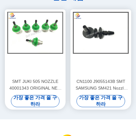
SMT JUKI 505 NOZZLE
CN1100 J9055143B SMT
40001343 ORIGINAL NEW
SAMSUNG SM421 Nozzle
OR COPY NEW WITH
Original new or copy new
가장 좋은 가격 을 구
가장 좋은 가격 을 구
GOOD QUALITY
하라
하라