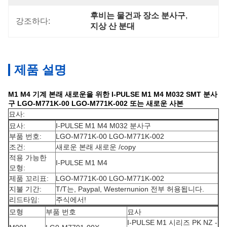
후비는 물건과 장소 분사구
, 
강조하다:
지상 산 분대
제품 설명
M1 M4 기계 본래 새로운을 위한 I-PULSE M1 M4 M032 SMT 분사
구 LGO-M771K-00 LGO-M771K-002 또는 새로운 사본
묘사:
묘사:
I-PULSE M1 M4 M032 분사구
부품 번호:
LGO-M771K-00 LGO-M771K-002
조건:
새로운 본래 새로운 /copy
적용 가능한
I-PULSE M1 M4
모형:
제품 꼬리표:
LGO-M771K-00 LGO-M771K-002
지불 기간:
T/T는, Paypal, Westernunion 전부 허용됩니다.
리드타임:
주식에서!
모형
부품 번호
묘사
I-PULSE M1 시리즈 PK NZ -