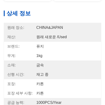
상세 정보
원래 장소:
CHINA&JAPAN
재산:
원래 새로운 /used
브랜드:
퓨지
무게:
1kg
소재:
금속
선행 시간:
재고 중
포장:
카튼
포장 세부 사항:
카튼
공급 능력:
1000PCS/Year