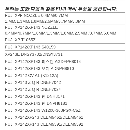
우리는 또한 다음과 같은 FUJI 예비 부품을 공급합니다:
FUJI XPF NOZZLE 0.4MM/0.7MM
1.MM/1.3MM/1.8MM/2.5MM/3.7MM/5.0MM
FUJI XP142/XP143 NOZZLE
0.4MM/0.7MM/1.0MM/1.3MM/1.8MM/2.5MM /3.7MM/5.0MM
FUJI XP T1065Z
FUJI XP142/XP143 S40159
XP243E DNSY3732/DNSY3731
FUJI XP142/XP143 피스턴 AGDFPH8014
FUJI XP142/XP143 보디 ADNPH8810
FUJI XP142 CV-A1 (K1312A)
FUJI XP143 Z Q R DNEH7042
FUJI XP142 Z Q R DNEH7024
FUJI XP142/XP143 핀 DNH8171
FUJI XP142/XP143 핀 DNPH8181
FUJI XP142/XP143 W1200-363PGX-C5Z
FUJI XP242XP243 DEEM5462/DEEM5461
FUJI XP142XP143 DEEM5391/DEEM5392