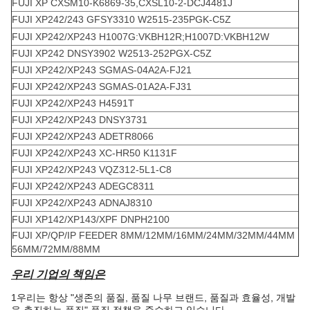
FUJI XP CXSM10-K6869-35,CXSL10-2-DCJ4481J
FUJI XP242/243 GFSY3310 W2515-235PGK-C5Z
FUJI XP242/XP243 H1007G:VKBH12R;H1007D:VKBH12W
FUJI XP242 DNSY3902 W2513-252PGX-C5Z
FUJI XP242/XP243 SGMAS-04A2A-FJ21
FUJI XP242/XP243 SGMAS-01A2A-FJ31
FUJI XP242/XP243 H4591T
FUJI XP242/XP243 DNSY3731
FUJI XP242/XP243 ADETR8066
FUJI XP242/XP243 XC-HR50 K1131F
FUJI XP242/XP243 VQZ312-5L1-C8
FUJI XP242/XP243 ADEGC8311
FUJI XP242/XP243 ADNAJ8310
FUJI XP142/XP143/XPF DNPH2100
FUJI XP/QP/IP FEEDER 8MM/12MM/16MM/24MM/32MM/44MM
56MM/72MM/88MM
우리 기업의 책임은
1우리는 항상 "생존의 품질, 품질 나무 브랜드, 품질과 효율성, 개발