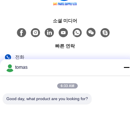
소셜 미디어
빠른 연락
전화
86--13861307079
tomas
이메일
6:33 AM
tomas@smtmachine-parts.com
주소
Good day, what product are you looking for?
D-526, 하이 과학 공원, 93# 웨이헤 로드, 수저우 산업 공원
수저우, Jiangsu, 215127, 중국
개인 정보 정책
|
사이트맵