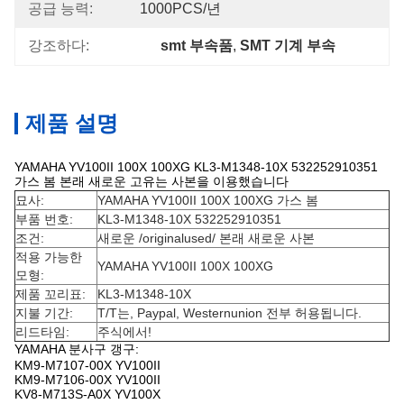
공급 능력:
1000PCS/년
강조하다:
smt 부속품
, 
SMT 기계 부속
제품 설명
YAMAHA YV100II 100X 100XG KL3-M1348-10X 532252910351
가스 봄 본래 새로운 고유는 사본을 이용했습니다
묘사:
YAMAHA YV100II 100X 100XG 가스 봄
부품 번호:
KL3-M1348-10X 532252910351
조건:
새로운 /originalused/ 본래 새로운 사본
적용 가능한
YAMAHA YV100II 100X 100XG
모형:
제품 꼬리표:
KL3-M1348-10X
지불 기간:
T/T는, Paypal, Westernunion 전부 허용됩니다.
리드타임:
주식에서!
YAMAHA 분사구 갱구:
KM9-M7107-00X YV100II
KM9-M7106-00X YV100II
KV8-M713S-A0X YV100X