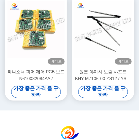
비디오
비디오
파나소닉 피더 제어 PCB 보드
원본 야마하 노즐 샤프트
N610032084AA /
KHY-M7106-00 YS12 / YS24
KXF0DWTHA00 (MC12CX-
/ YG12F SMT 픽 앤 플래시
가장 좋은 가격 을 구
가장 좋은 가격 을 구
5)
머신
하라
하라